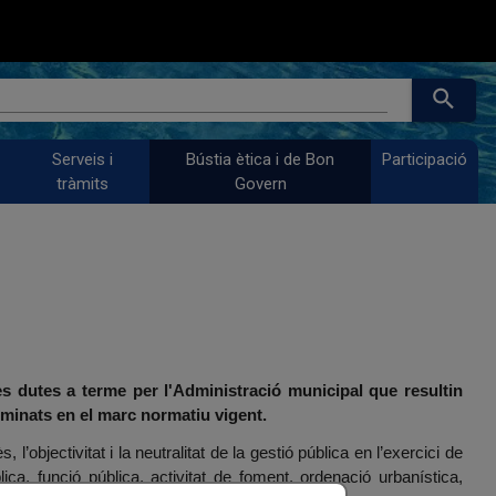
search
Serveis i
Bústia ètica i de Bon
Participació
tràmits
Govern
s dutes a terme per l'Administració municipal que resultin
erminats en el marc normatiu vigent.
s, l’objectivitat i la neutralitat de la gestió pública en l’exercici de
a, funció pública, activitat de foment, ordenació urbanística,