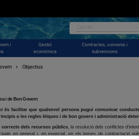
Cercar
vern i
Gestió
Contractes, convenis i
va
econòmica
subvencions
Govern
Objectius
tica i de Bon Govern
nal
és facilitar que qualsevol persona pugui comunicar conducte
principis o les regles ètiques i de bon govern i administració det
ús correcte dels recursos públics
, la resolució dels conflictes d’interè
pals en general i, en especial, en els temes de contractació públic