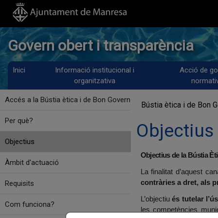
Govern obert i transparència
Inici
Informació institucional i
Acció de go
organitzativa
normati
Accés a la Bústia ètica i de Bon Govern
Bústia ètica i de Bon 
Per què?
Objectius
Objectius
Objectius de la Bústia È
Àmbit d'actuació
La finalitat d’aquest ca
contràries a dret, als 
Requisits
L’objectiu
és tutelar l’
Com funciona?
les competències munici