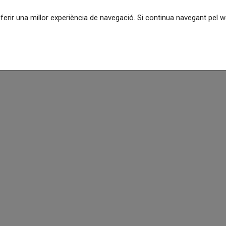
oferir una millor experiència de navegació. Si continua navegant pel
 suggeriments , podeu seleccionar el tràmit de queixes o suggerimen