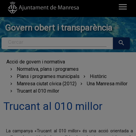
menu
Govern obert i transparència
Cercar
search
Acció de govern i normativa
Normativa, plans i programes
Plans i programes municipals
Històric
Manresa ciutat cívica (2012)
Una Manresa millor
Trucant al 010 millor
Trucant al 010 millor
La campanya «Trucant al 010 millor» és una acció orientada a