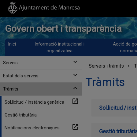
Govern obert i transparència
Inici
Informació institucional i
Acció de go
organitzativa
normati
expand_more
Serveis
Serveis i tràmits
T
expand_more
Estat dels serveis
Tràmits
expand_more
Tràmits
open_in_new
Sol.licitud / instància genèrica
Sol.licitud / in
Gestió tributària
open_in_new
Notificacions electròniques
Gestió tributàri