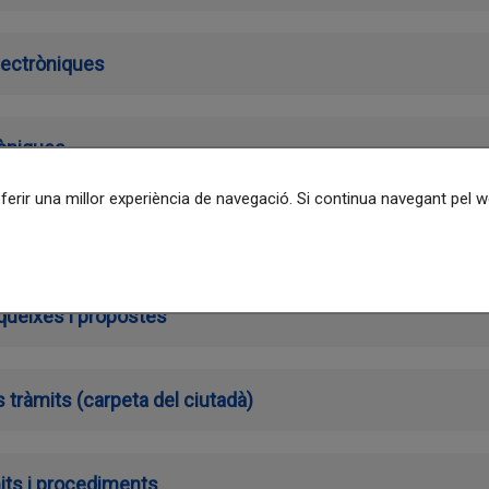
lectròniques
ròniques
oferir una millor experiència de navegació. Si continua navegant pel
cés a la informació pública
queixes i propostes
 tràmits (carpeta del ciutadà)
its i procediments