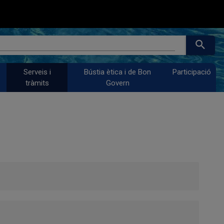
search
Serveis i
Bústia ètica i de Bon
Participació
tràmits
Govern