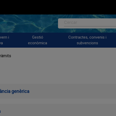
Cercar
vern i
Gestió
Contractes, convenis i
va
econòmica
subvencions
ràmits
stància genèrica
a