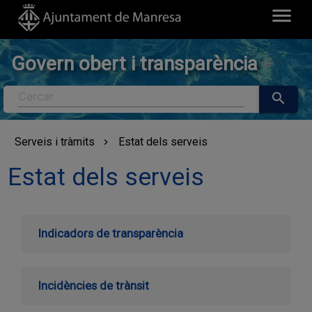
menu
Govern obert i transparència
Cercar
search
Serveis i tràmits
Estat dels serveis
Estat dels serveis
Indicadors de transparència
Incidències de trànsit