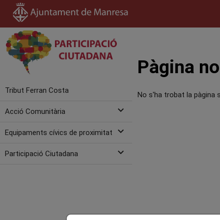
Pàgina no
Tribut Ferran Costa
No s'ha trobat la pàgina s
expand_more
Acció Comunitària
expand_more
Equipaments cívics de proximitat
expand_more
Participació Ciutadana