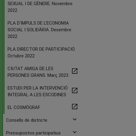
SEXUAL I DE GÈNERE. Novembre
2022
PLA D'IMPULS DE L'ECONOMIA
SOCIAL I SOLIDÀRIA. Desembre
2022
PLA DIRECTOR DE PARTICIPACIÓ.
Octubre 2022
CIUTAT AMIGA DE LES
open_in_new
PERSONES GRANS. Març 2023
ESTUDI PER LA INTERVENCIÓ
open_in_new
INTEGRAL A LES ESCODINES
open_in_new
EL COSMÒGRAF
expand_more
Consells de districte
expand_more
Pressupostos participatius