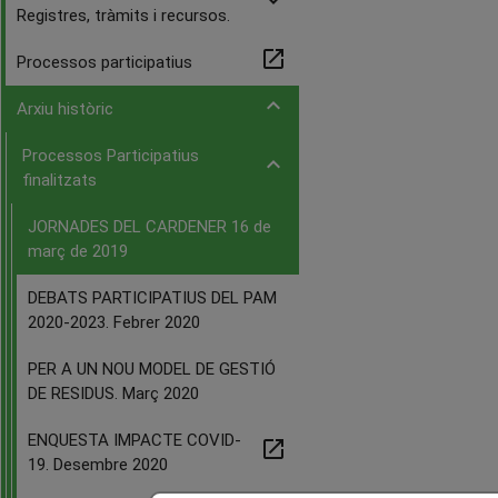
expand_more
Registres, tràmits i recursos.
open_in_new
Processos participatius
expand_more
Arxiu històric
Processos Participatius
expand_more
finalitzats
JORNADES DEL CARDENER 16 de
març de 2019
DEBATS PARTICIPATIUS DEL PAM
2020-2023. Febrer 2020
PER A UN NOU MODEL DE GESTIÓ
DE RESIDUS. Març 2020
ENQUESTA IMPACTE COVID-
open_in_new
19. Desembre 2020