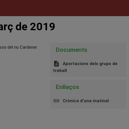
rç de 2019
os del riu Cardener.
Documents
description
Aportacions dels grups de
treball
Enllaços
insert_link
Crònica d'una matinal