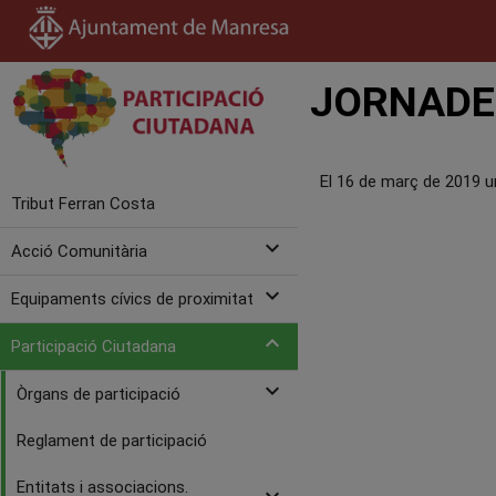
JORNADES
El 16 de març de 2019 u
Tribut Ferran Costa
expand_more
Acció Comunitària
expand_more
Equipaments cívics de proximitat
expand_more
Participació Ciutadana
expand_more
Òrgans de participació
Reglament de participació
Entitats i associacions.