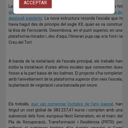
ACCEPTAR
La connexió entre el punt superior i inferior de la balma s’ha fet
gràcies a la instal·lació d’una escala que salva els 13 metres de
desnivell existents
. La nova estructura recorda l’escala que hi
havia hagut des de principis del segle XX, quan es va construir
la línia de Ferrocarrils. Desemboca, en el punt superior, en una
plataforma-mirador i, des d’aquí, l’itinerari puja cap a la font i la
Creu del Tort.
A banda de la instal·lació de l’escala principal, els treballs han
inclòs la instal·lació d’unes altres escales que connecten dues
feixes a la part baixa de les balmes. El projecte s’ha completat
amb l’anivellament de la plataforma superior d’on neix l’escala,
la plantació de vegetació i una bancada per seure.
Els treballs,
que van començar l’octubre de l’any passat
, han
tingut un cost global de 383.237,47 euros i compten amb una
subvenció dels fons europeus Next Generation, en el marc del
Pla de Recuperació, Transformació i Resiliència (PRTR) per