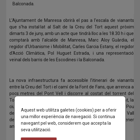
Balconada.
L’Ajuntament de Manresa obrirà el pas a l’escala de vianants
que s’ha instal·lat al Salt de la Creu del Tort aquest pròxim
dimarts 3 de juny, amb un acte que tindrà lloc a les 18.30 h i que
comptarà amb l’alcalde de Manresa, Marc Aloy Guàrdia, el
regidor d’Urbanisme i Mobilitat, Carles Garcia Estany, el regidor
d’Acció Climàtica, Pol Huguet Estrada, i una representació
veïnal dels barris de les Escodines i la Balconada.
La nova infraestructura fa accessible l’itinerari de vianants
entre la Creu del Tort i el camí de la Font de Fans, que arrenca a
pocs metres del Pont Vell i discorre al costat del torrent del
Tort. Trenta anys després que aquest camí quedés anul·lat, la
ciutat recupera el recorregut ignasià entre el Pont Vell i el Pou
Aquest web utilitza galetes (cookies) per a oferir
de Llum. S’obre així una nova mirada de la ciutat cap a la Vall
una millor experiència de navegació. Si continua
del Paradís i Montserrat, connectant el parc del riu Cardener
navegant pel web, considerem que accepta la
amb Santa Clara, al barri de les Escodines.
seva utilització.