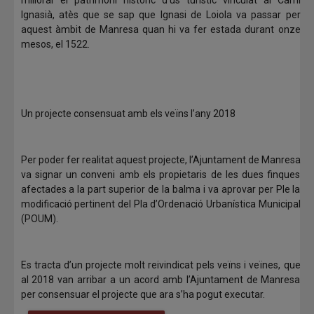
millorar el patrimoni històric d’ús turístic vinculat al Camí
Ignasià, atès que se sap que Ignasi de Loiola va passar per
aquest àmbit de Manresa quan hi va fer estada durant onze
mesos, el 1522.
Un projecte consensuat amb els veïns l’any 2018
Per poder fer realitat aquest projecte, l’Ajuntament de Manresa
va signar un conveni amb els propietaris de les dues finques
afectades a la part superior de la balma i va aprovar per Ple la
modificació pertinent del Pla d’Ordenació Urbanística Municipal
(POUM).
Es tracta d’un projecte molt reivindicat pels veïns i veïnes, que
al 2018 van arribar a un acord amb l’Ajuntament de Manresa
per consensuar el projecte que ara s’ha pogut executar.