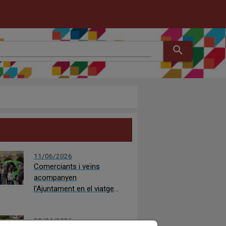
search
11/06/2026
Comerciants i veïns
acompanyen
l'Ajuntament en el viatge
de presentació del nou
microbús del Centre
28/04/2026
Històric, que entrarà en