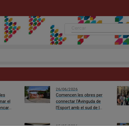
26/06/2026
les
Comencen les obres per
mar el
connectar l'Avinguda de
encarà
l'Esport amb el sud de la
ny
ciutat i el Passeig del Riu
15/05/2026