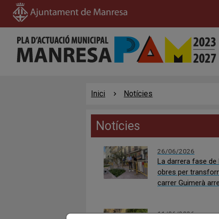
Inici
Notícies
Notícies
26/06/2026
La darrera fase de 
obres per transfor
carrer Guimerà arr
el dimarts 30 de ju
11/06/2026