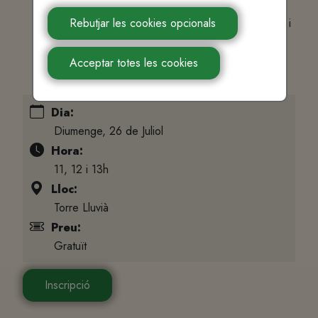
Rebutjar les cookies opcionals
Organitza:
Manresana d'actius turístics, museus i
fires SA (MATMUSA)
Amb la col·laboració de
: comissió de la Festa
Acceptar totes les cookies
del Tomàquet
Dia:
Diumenge, 26 de Juliol
Hora:
11, 12 i 13h
Lloc:
Torre Lluvià
Preu:
Gratuït
Inscripció