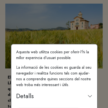
Aquesta web utilitza cookies per oferir-l'hi la
millor experincia d'usuari possible.
La informació de les cookies es guarda al seu
navegador i realitza funcions tals com ajudar-
El darrer diumenge de cada mes, la Torre
nos a comprendre quines seccions del nostre
Lluvià obre portes i organitza visites guiades
web troba més interessant i útils.
que permeten conèixer la Torre i el nou espai
Detalls
de les tines. En aquesta ocasió, el recorregut
clourà amb una petita degustació de
tomàquets del Bages.