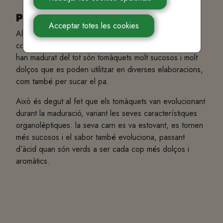
Punt de maduració
Acceptar totes les cookies
Algunes varietats, com el cor de bou, es poden
consumir amanits quan encara són verds, però un cop
han madurat del tot són tomàquets molt sucosos i molt
dolços que es poden utilitzar en diverses elaboracions,
com també per sucar el pa.
Això és degut al fet que els tomàquets van evolucionant
durant la maduració, variant les seves característiques
organolèptiques: la seva carn es va estovant, es tornen
més sucosos i el sabor també evoluciona, passant
d’àcid quan són verds a ser cada cop més dolços i
aromàtics.