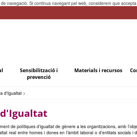
ia de navegació. Si continua navegant pel web, considerem que accepta l
al
Sensibilització i
Materials i recursos
Co
prevenció
la d'Igualtat
>
 d'Igualtat
ument de polítiques d’igualtat de gènere a les organitzacions, amb l’ob
altat real entre homes i dones en l’àmbit laboral o d’entitats socials i 