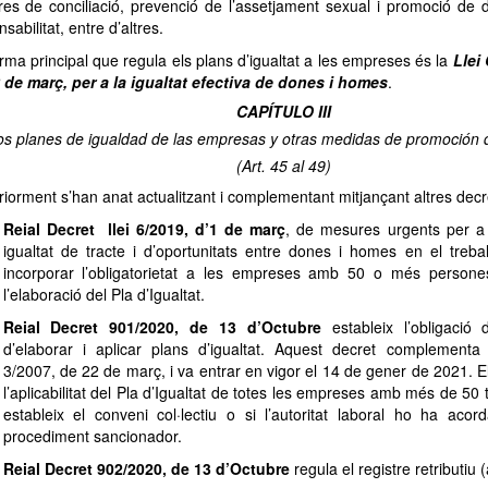
es de conciliació, prevenció de l’assetjament sexual i promoció de 
sabilitat, entre d’altres.
rma principal que regula els plans d’igualtat a les empreses és la
Llei
 de març, per a la igualtat efectiva de dones i homes
.
CAPÍTULO III
os planes de igualdad de las empresas y otras medidas de promoción d
(Art. 45 al 49)
riorment s’han anat actualitzant i complementant mitjançant altres dec
Reial Decret llei 6/2019, d’1 de març
, de mesures urgents per a 
igualtat de tracte i d’oportunitats entre dones i homes en el trebal
incorporar l’obligatorietat a les empreses amb 50 o més persones
l’elaboració del Pla d’Igualtat.
Reial Decret 901/2020, de 13 d’Octubre
estableix l’obligació
d’elaborar i aplicar plans d’igualtat. Aquest decret complementa
3/2007, de 22 de març, i va entrar en vigor el 14 de gener de 2021. E
l’aplicabilitat del Pla d’Igualtat de totes les empreses amb més de 50 t
estableix el conveni col·lectiu o si l’autoritat laboral ho ha acor
procediment sancionador.
Reial Decret 902/2020, de 13 d’Octubre
regula el registre retributiu (a