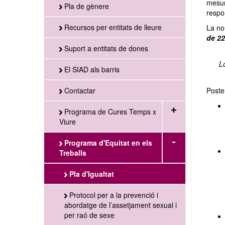
mesur
Pla de gènere
respon
Recursos per entitats de lleure
La no
de 22
Suport a entitats de dones
L
El SIAD als barris
Contactar
Poste
+
Programa de Cures Temps x
Viure
-
Programa d'Equitat en els
Treballs
Pla d'Igualtat
Protocol per a la prevenció i
abordatge de l’assetjament sexual i
per raó de sexe