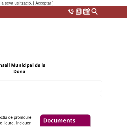
a seva utilització.
[ Acceptar ]
nsell Municipal de la
Dona
jectiu de promoure
Documents
de lleure. Inclouen