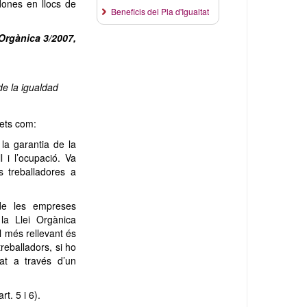
dones en llocs de
Beneficis del Pla d'Igualtat
 Orgànica 3/2007,
e la igualdad
rets com:
la garantia de la
l i l’ocupació. Va
 treballadores a
 de les empreses
 la Llei Orgànica
l més rellevant és
reballadors, si ho
dat a través d’un
rt. 5 i 6).