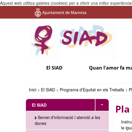
Aquest web utilitza galetes (cookies) per a oferir una millor experiènc
El SIAD
Quan l'amor fa m
Inici
>
El SIAD
>
Programa d'Equitat en els Treballs
>
P
-
El SIAD
Pla
Servei d'informació i atenció a les
Instr
dones
la igu