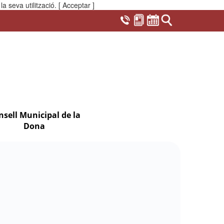
a seva utilització.
[ Acceptar ]
nsell Municipal de la
Dona