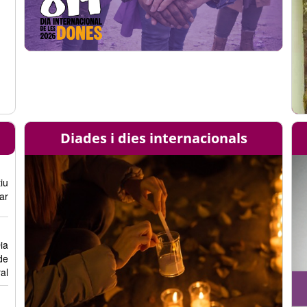
Diades i dies internacionals
iu
ar
ia
de
al