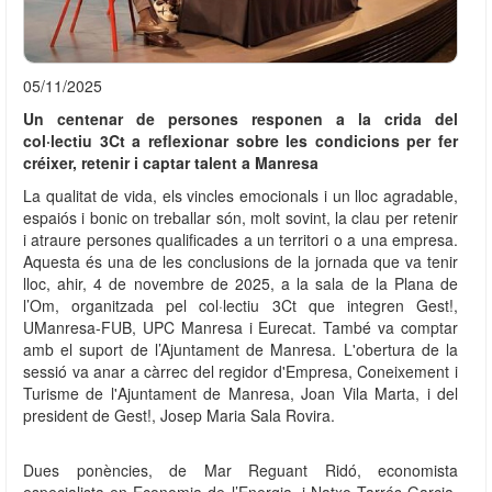
05/11/2025
Un centenar de persones responen a la crida del
col·lectiu 3Ct a reflexionar sobre les condicions per fer
créixer, retenir i captar talent a Manresa
La qualitat de vida, els vincles emocionals i un lloc agradable,
espaiós i bonic on treballar són, molt sovint, la clau per retenir
i atraure persones qualificades a un territori o a una empresa.
Aquesta és una de les conclusions de la jornada que va tenir
lloc, ahir, 4 de novembre de 2025, a la sala de la Plana de
l’Om, organitzada pel col·lectiu 3Ct que integren Gest!,
UManresa-FUB, UPC Manresa i Eurecat. També va comptar
amb el suport de l’Ajuntament de Manresa. L'obertura de la
sessió va anar a càrrec del regidor d'Empresa, Coneixement i
Turisme de l'Ajuntament de Manresa, Joan Vila Marta, i del
president de Gest!, Josep Maria Sala Rovira.
Dues ponències, de Mar Reguant Ridó, economista
especialista en Economia de l’Energia, i Natxo Tarrés Garcia,