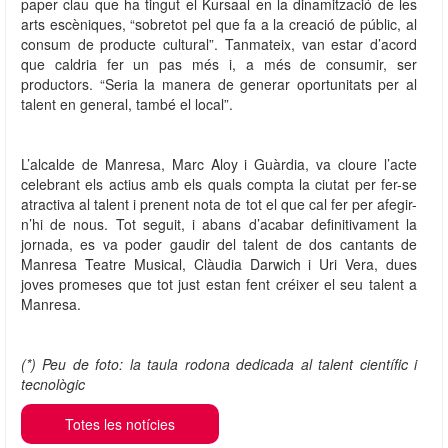
paper clau que ha tingut el Kursaal en la dinamització de les
arts escèniques, “sobretot pel que fa a la creació de públic, al
consum de producte cultural”. Tanmateix, van estar d’acord
que caldria fer un pas més i, a més de consumir, ser
productors. “Seria la manera de generar oportunitats per al
talent en general, també el local”.
L’alcalde de Manresa, Marc Aloy i Guàrdia, va cloure l’acte
celebrant els actius amb els quals compta la ciutat per fer-se
atractiva al talent i prenent nota de tot el que cal fer per afegir-
n’hi de nous. Tot seguit, i abans d’acabar definitivament la
jornada, es va poder gaudir del talent de dos cantants de
Manresa Teatre Musical, Clàudia Darwich i Uri Vera, dues
joves promeses que tot just estan fent créixer el seu talent a
Manresa.
(*) Peu de foto: la taula rodona dedicada al talent científic i
tecnològic
Totes les notícies