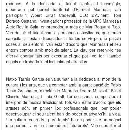
rodones. A la dedicada al talent científic i tecnològic,
moderada pel gerent territorial d’Eurecat Manresa, van
participar-hi Albert Giralt Cadevall, CEO d’Avinent, Toni
Dorado Castaño, investigador i professor de la UPC Manresa i
Aleix Revilla Sala, emprenedor, a més de Mar Reguant Ridó.
Van definir el talent com a persones espavilades, que tenen
capacitats i estan disposades a fer-les servir perquè passin
coses al seu entorn. Van estar d’acord que Manresa i el seu
entorn compta amb molt de talent. La clau per retenir-lo “és
oferir-li oportunitats per executar el que pot i vol fer” i també
espais de trobada intel·lectualment atractius.
Natxo Tarrés Garcia es va sumar a la dedicada al món de la
cultura i les arts, que va comptar amb la participació de Pablo
Testa Grosbaum, director de Manresa Teatre Musical i Ballet
Clàssic Manresa, i Laia Giralt Torrescasana, compositora i
intèrpret de música tradicional. Tots van estar d’acord que els
artistes són, en primer lloc professionals que, per poder
desenvolupar el seu talent han de poder guanyar-s’hi la vida.
“La cultura és un dret però també ha de poder ser un negoci
que permeti viure’n els creadors i intèrprets”. Van subratllar el