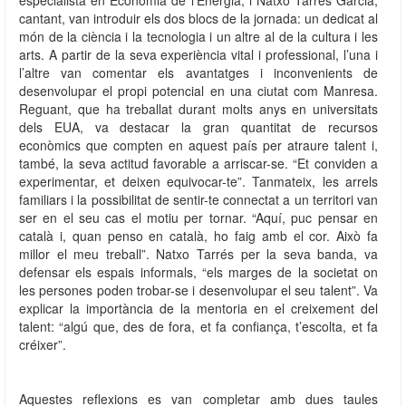
cantant, van introduir els dos blocs de la jornada: un dedicat al
món de la ciència i la tecnologia i un altre al de la cultura i les
arts. A partir de la seva experiència vital i professional, l’una i
l’altre van comentar els avantatges i inconvenients de
desenvolupar el propi potencial en una ciutat com Manresa.
Reguant, que ha treballat durant molts anys en universitats
dels EUA, va destacar la gran quantitat de recursos
econòmics que compten en aquest país per atraure talent i,
també, la seva actitud favorable a arriscar-se. “Et conviden a
experimentar, et deixen equivocar-te”. Tanmateix, les arrels
familiars i la possibilitat de sentir-te connectat a un territori van
ser en el seu cas el motiu per tornar. “Aquí, puc pensar en
català i, quan penso en català, ho faig amb el cor. Això fa
millor el meu treball”. Natxo Tarrés per la seva banda, va
defensar els espais informals, “els marges de la societat on
les persones poden trobar-se i desenvolupar el seu talent”. Va
explicar la importància de la mentoria en el creixement del
talent: “algú que, des de fora, et fa confiança, t’escolta, et fa
créixer”.
Aquestes reflexions es van completar amb dues taules