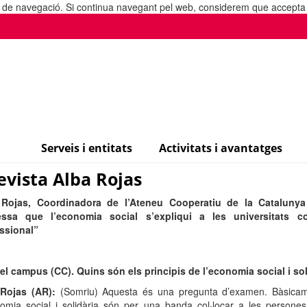
ia de navegació. Si continua navegant pel web, considerem que accepta l
Serveis i entitats
Activitats i avantatges
evista Alba Rojas
 Rojas, Coordinadora de l’Ateneu Cooperatiu de la Cataluny
ressa que l’economia social s’expliqui a les universitats 
ssional”
el campus (CC). Quins són els principis de l’economia social i sol
Rojas (AR):
(Somriu) Aquesta és una pregunta d’examen. Bàsicame
nomia social i solidària són per una banda col·locar a les persone