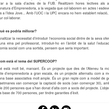
rar a la sala d’actes de la FUB. Realitzem hores lectives als
ignatura d’Emprenedoria, a la vegada que col·laborem en actes i esdev
s a l’Idea Jove... Amb l’UOC i la UPC encara no hem establert relació
ur col·laborar.
uè es podria millorar?
alitzar la necessitat d’introduir l'economia social dintre de la seva of
 una eina pel professorat, introduir-ho en l’àmbit de la salut l’educac
nomia social com una sortida, pensem que seria important.
Com està el tema del SUPERCOOP?
é està molt bé, marxant. És un projecte que des de l’Ateneu fa molt
cte d’emprenedoria a gran escala, és un projecte alternatiu com a 
na base associativa molt ample. És un gran repte com a model de g
setmanes van començar la captació de socis (van començar 30), am
e 200 persones que s’han donat d’alta com a socis del projecte. L’obje
a base de 700 persones, per tindre garanties d’èxit.