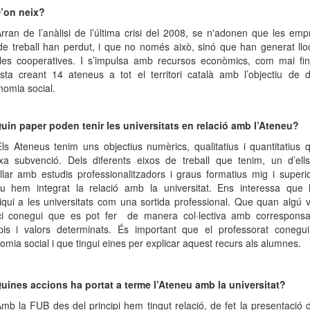
’on neix?
rran de l’anàlisi de l’última crisi del 2008, se n'adonen que les e
 de treball han perdut, i que no només això, sinó que han generat llo
 les cooperatives. I s’impulsa amb recursos econòmics, com mai fi
sta creant 14 ateneus a tot el territori català amb l’objectiu de 
nomia social.
uin paper poden tenir les universitats en relació amb l’Ateneu?
ls Ateneus tenim uns objectius numèrics, qualitatius i quantitatius
xa subvenció. Dels diferents eixos de treball que tenim, un d’ell
llar amb estudis professionalitzadors i graus formatius mig i superi
u hem integrat la relació amb la universitat. Ens interessa que 
liqui a les universitats com una sortida professional. Que quan algú 
i conegui que es pot fer
de manera col·lectiva amb corresponsa
ipis i valors determinats. És important que el professorat conegui
omia social i que tingui eines per explicar aquest recurs als alumnes.
uines accions ha portat a terme l’Ateneu amb la universitat?
mb la FUB des del principi hem tingut relació, de fet la presentació 