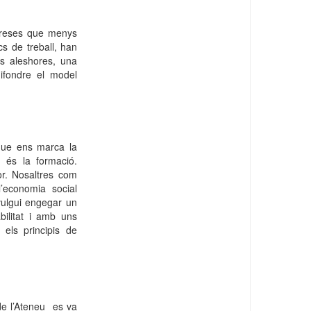
mpreses que menys
cs de treball, han
ns aleshores, una
difondre el model
 que ens marca la
s és la formació.
or. Nosaltres com
l’economia social
vulgui engegar un
bilitat i amb uns
 els principis de
de l’Ateneu
es va