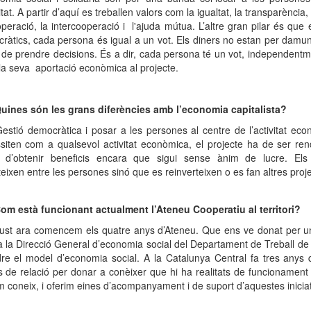
vitat. A partir d’aquí es treballen valors com la igualtat, la transparència,
operació, la intercooperació i l'ajuda mútua. L’altre gran pilar és que
ràtics, cada persona és igual a un vot. Els diners no estan per damun
a de prendre decisions. És a dir, cada persona té un vot, independent
 la seva aportació econòmica al projecte.
uines són les grans diferències amb l’economia capitalista?
estió democràtica i posar a les persones al centre de l’activitat eco
siten com a qualsevol activitat econòmica, el projecte ha de ser rend
 d’obtenir beneficis encara que sigui sense ànim de lucre. Els
eixen entre les persones sinó que es reinverteixen o es fan altres proj
om està funcionant actualment l’Ateneu Cooperatiu al territori?
ust ara comencem els quatre anys d’Ateneu. Que ens ve donat per 
a la Direcció General d’economia social del Departament de Treball de 
dre el model d’economia social. A la Catalunya Central fa tres anys
s de relació per donar a conèixer que hi ha realitats de funcionament
m coneix, i oferim eines d’acompanyament i de suport d’aquestes iniciat