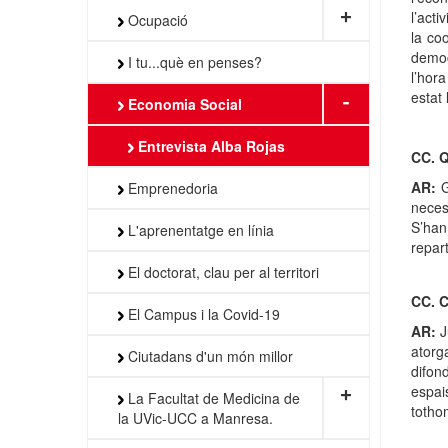
+
l’acti
Ocupació
la co
democ
I tu...què en penses?
l’hor
estat
-
Economia Social
Entrevista Alba Rojas
CC. Q
AR:
G
Emprenedoria
neces
S’han
L'aprenentatge en línia
repart
El doctorat, clau per al territori
CC. C
El Campus i la Covid-19
AR:
J
atorg
Ciutadans d'un món millor
difon
espai
+
La Facultat de Medicina de
totho
la UVic-UCC a Manresa.