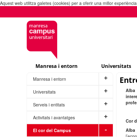
Aquest web utilitza galetes (cookies) per a oferir una millor experiènc
Manresa i entorn
Universitats
Entr
+
Manresa i entorn
Alba
+
Universitats
inte
profe
+
Serveis i entitats
+
Activitats i avantatges
Cor d
-
Alba 
El cor del Campus
l’eco