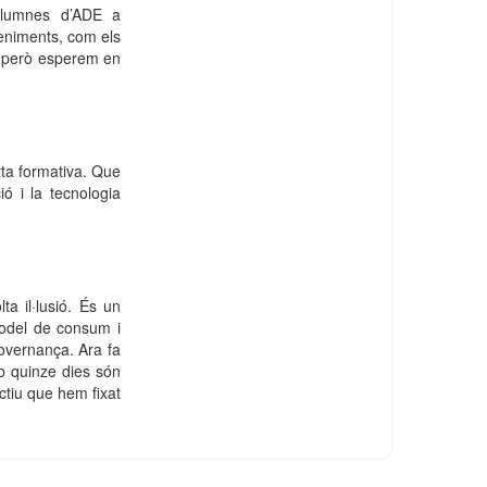
 alumnes d’ADE a
eniments, com els
, però esperem en
erta formativa. Que
ió i la tecnologia
a il·lusió. És un
model de consum i
overnança. Ara fa
b quinze dies són
ctiu que hem fixat