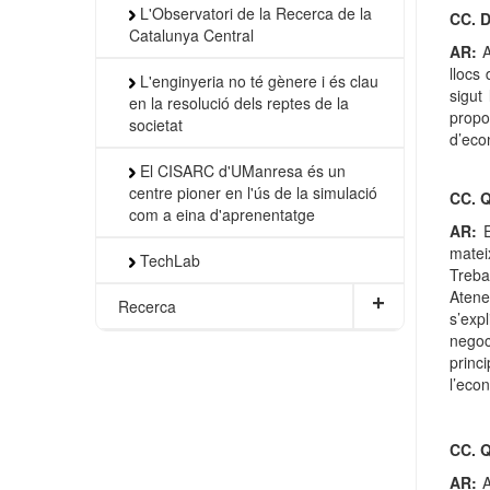
L'Observatori de la Recerca de la
CC. D
Catalunya Central
AR:
A
llocs
L'enginyeria no té gènere i és clau
sigut
en la resolució dels reptes de la
propo
societat
d’eco
El CISARC d'UManresa és un
centre pioner en l'ús de la simulació
CC. Q
com a eina d'aprenentatge
AR:
E
matei
TechLab
Treba
Atene
+
Recerca
s’exp
negoc
princ
l’econ
CC. Q
AR:
A