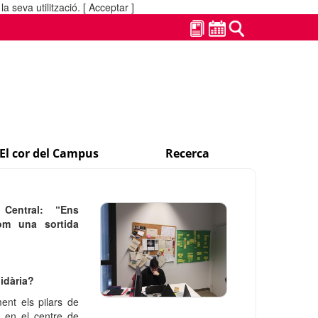
a seva utilització.
[ Acceptar ]
El cor del Campus
Recerca
a Central:
“Ens
com una sortida
idària?
nt els pilars de
s en el centre de