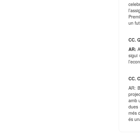
celeb
l’ass
Premi
un fut
CC. Q
AR:
An
sigui
l’eco
CC. 
AR: B
proje
amb u
dues 
més d
és un