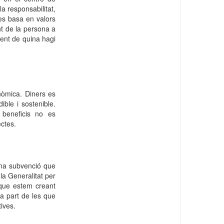
 la responsabilitat,
 es basa en valors
t de la persona a
ment de quina hagi
nòmica. Diners es
ible i sostenible.
 beneficis no es
ectes.
una subvenció que
la Generalitat per
 que estem creant
 a part de les que
ives.