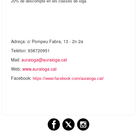
20% de descompte en les classes de ioga
Adreça: c/ Pompeu Fabra, 13 - 2n 2a
Telèfon: 938720951
Mail:
auraioga@auraioga.cat
Web:
www.auraioga.cat
Facebook:
https://www.facebook.com/auraioga.cat/