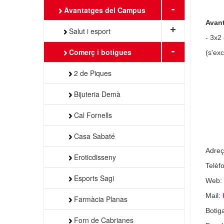
-
Avantatges del Campus
Avan
+
Salut i esport
- 3x2
-
Comerç i botigues
(s'exc
2 de Piques
Bijuteria Demà
Cal Fornells
Casa Sabaté
Adreç
Eroticdisseny
Telèf
Esports Sagi
Web:
Mail:
Farmàcia Planas
Botig
Forn de Cabrianes