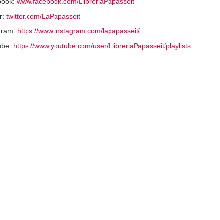
book:
www.facebook.com/LlibreriaPapasseit
r:
twitter.com/LaPapasseit
gram:
https://www.instagram.com/lapapasseit/
ube:
https://www.youtube.com/user/LlibreriaPapasseit/playlists