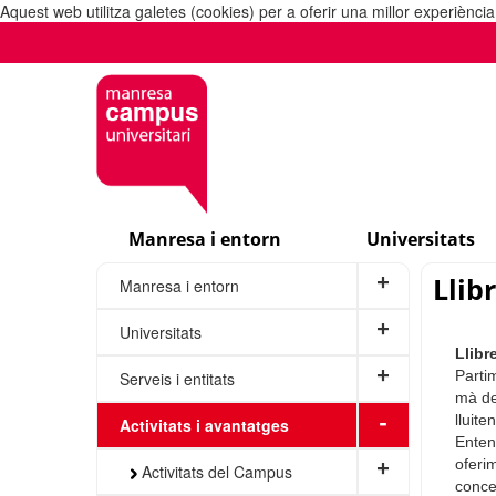
Aquest web utilitza galetes (cookies) per a oferir una millor experiènc
Manresa i entorn
Universitats
Llib
+
Manresa i entorn
+
Universitats
Llibr
+
Parti
Serveis i entitats
mà de
-
lluite
Activitats i avantatges
Enten
oferim
+
Activitats del Campus
conce