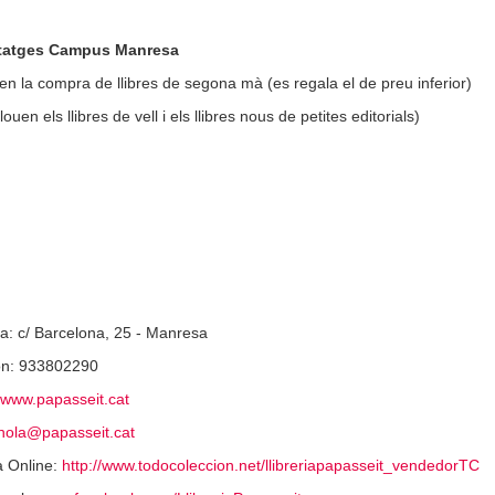
tatges Campus Manresa
 en la compra de llibres de segona mà (es regala el de preu inferior)
louen els llibres de vell i els llibres nous de petites editorials)
a: c/ Barcelona, 25 - Manresa
on: 933802290
www.papasseit.cat
hola@papasseit.cat
a Online:
http://www.todocoleccion.net/llibreriapapasseit_vendedorTC