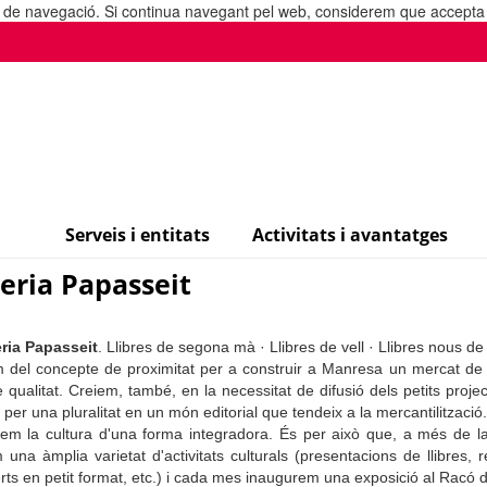
ia de navegació. Si continua navegant pel web, considerem que accepta l
Serveis i entitats
Activitats i avantatges
reria Papasseit
eria Papasseit
. Llibres de segona mà · Llibres de vell · Llibres nous de p
m del concepte de proximitat per a construir a Manresa un mercat de 
 qualitat. Creiem, també, en la necessitat de difusió dels petits projec
n per una pluralitat en un món editorial que tendeix a la mercantilització.
em la cultura d'una forma integradora. És per això que, a més de la 
 una àmplia varietat d'activitats culturals (presentacions de llibres, r
rts en petit format, etc.) i cada mes inaugurem una exposició al Racó de