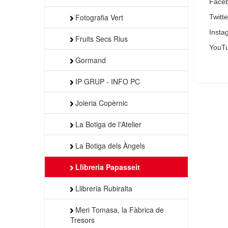
Face
Fotografia Vert
Twitte
Insta
Fruits Secs Rius
YouT
Gormand
IP GRUP - INFO PC
Joieria Copèrnic
La Botiga de l'Atelier
La Botiga dels Àngels
Llibreria Papasseit
Llibreria Rubiralta
Meri Tomasa, la Fàbrica de
Tresors