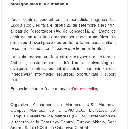
protagonistes a la ciutadania.
L’acte central, conduït per la periodista bagenca Nia
Escolà Rodil, es farà el dijous 25 de setembre a les 19h,
al pati de l’escorxador (Av. de Joncadella, 2). L'acte es
centrarà en una taula rodona per donar a conèixer els
projectes d'investigació que porten a terme cada entitat i
té com a fil conductor l'impacte que tenen al territoti.
La taula rodona anirà a càrrec d'experts en diferents
àmbits i, posteriorment tindrà lloc un networking de
divulgació científica per tal d'establir i mantenir xarxes,
intercanviar informació, recursos, oportunitats i suport
mutu.
Et pots inscriure a l'acte a través
d'aquest enllaç
Organitza: Ajuntament de Manresa, UPC Manresa,
Campus Manresa de la UVIC-UCC, Biblioteca del
Campus Universitari de Manresa (BCUM), Observatori de
la recerca de la Catalunya Central, Eurecat, Althaia, Sant
Andreu Salut i ICS de la Catalunya Central.