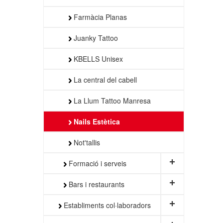
Farmàcia Planas
Juanky Tattoo
KBELLS Unisex
La central del cabell
La Llum Tattoo Manresa
Nails Estètica
Not'tallis
+
Formació i serveis
+
Bars i restaurants
+
Establiments col·laboradors