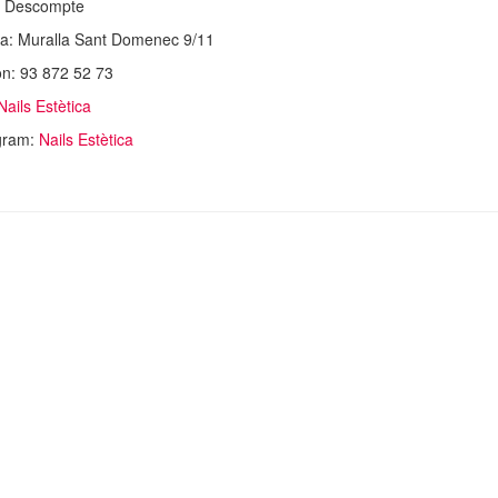
% Descompte
a: Muralla Sant Domenec 9/11
on: 93 872 52 73
Nails Estètica
gram:
Nails Estètica