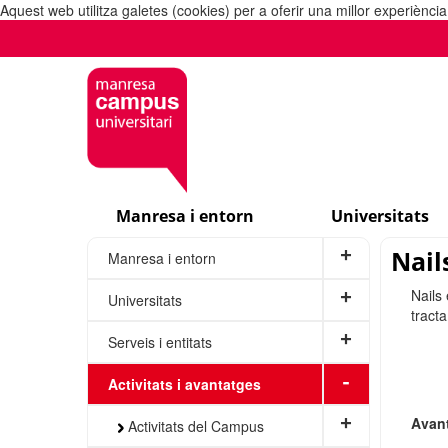
Aquest web utilitza galetes (cookies) per a oferir una millor experiènc
Manresa i entorn
Universitats
Nail
+
Manresa i entorn
Nails
+
Universitats
tract
+
Serveis i entitats
-
Activitats i avantatges
+
Avan
Activitats del Campus