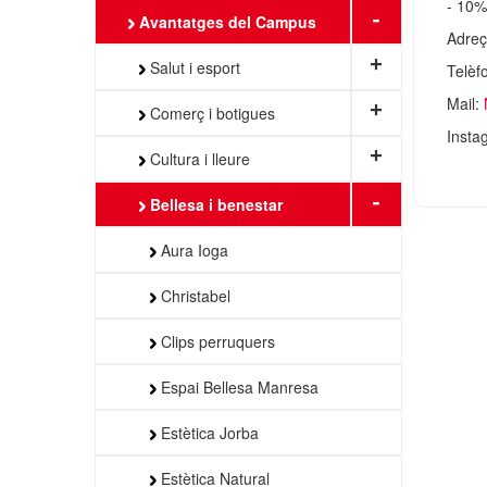
- 10
-
Avantatges del Campus
Adreç
+
Salut i esport
Telèf
Mail:
+
Comerç i botigues
Insta
+
Cultura i lleure
-
Bellesa i benestar
Aura Ioga
Christabel
Clips perruquers
Espai Bellesa Manresa
Estètica Jorba
Estètica Natural