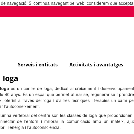
ia de navegació. Si continua navegant pel web, considerem que accepta l
Serveis i entitats
Activitats i avantatges
 Ioga
 Ioga
és un centre de ioga, dedicat al creixement i desenvolupamen
e 40 anys. És un espai que permet aturar-se, regenerar-se i prendre
x, oferint a través del ioga i d’altres tècniques i teràpies un camí per
rar l’autoconeixement.
lumna vertebral del centre són les classes de ioga que proporcionen
nnectar de l’entorn i millorar la comunicació amb un mateix, aju
libri, l’energia i l’autoconsciència.