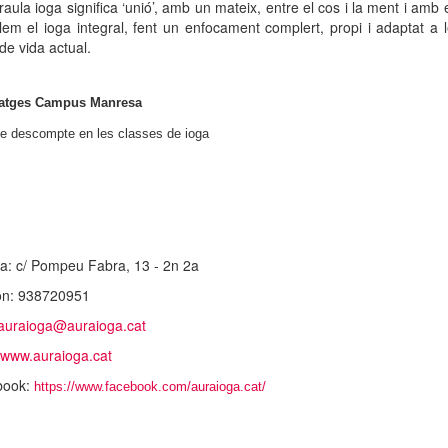
aula ioga significa ‘unió’, amb un mateix, entre el cos i la ment i amb 
llem el ioga integral, fent un enfocament complert, propi i adaptat a
de vida actual.
atges Campus Manresa
e descompte en les classes de ioga
a: c/ Pompeu Fabra, 13 - 2n 2a
on: 938720951
auraioga@auraioga.cat
www.auraioga.cat
book:
https://www.facebook.com/auraioga.cat/