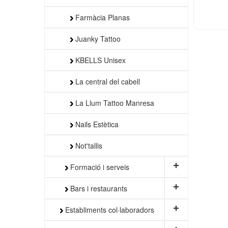
Farmàcia Planas
Juanky Tattoo
KBELLS Unisex
La central del cabell
La Llum Tattoo Manresa
Nails Estètica
Not'tallis
+
Formació i serveis
+
Bars i restaurants
+
Establiments col·laboradors