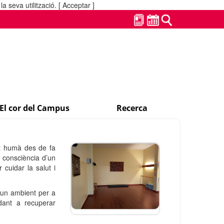
a seva utilització.
[ Acceptar ]
El cor del Campus
Recerca
t humà des de fa
 consciència d’un
 cuidar la salut i
 un ambient per a
dant a recuperar