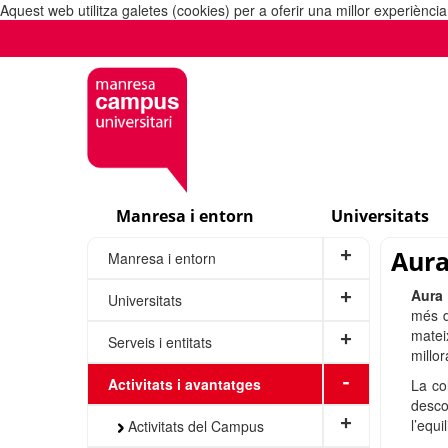
Aquest web utilitza galetes (cookies) per a oferir una millor experiènc
Manresa i entorn
Universitats
Aura
+
Manresa i entorn
Aura
+
Universitats
més d
matei
+
Serveis i entitats
millo
-
Activitats i avantatges
La co
desco
+
l’equi
Activitats del Campus