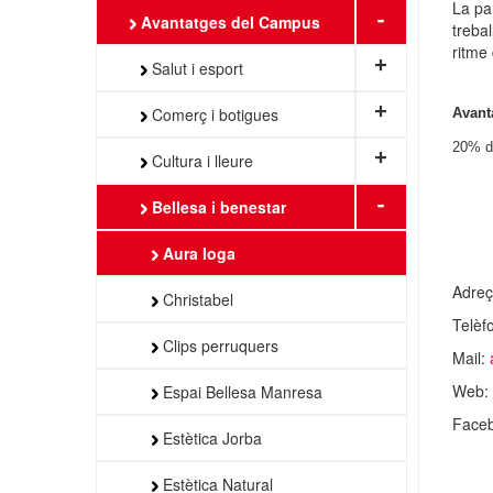
La par
-
Avantatges del Campus
treba
ritme 
+
Salut i esport
+
Comerç i botigues
Avant
20% d
+
Cultura i lleure
-
Bellesa i benestar
Aura Ioga
Adreç
Christabel
Telèf
Clips perruquers
Mail:
Web:
Espai Bellesa Manresa
Face
Estètica Jorba
Estètica Natural