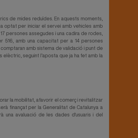
trics de mides reduïdes. En aquests moments,
ha optat per iniciar el servei amb vehicles amb
 17 persones assegudes i una cadira de rodes,
ter 516, amb una capacitat per a 14 persones
i comptaran amb sistema de validació i punt de
s elèctric, seguint l’aposta que ja ha fet amb la
ar la mobilitat, afavorir el comerç i revitalitzar
serà finançat per la Generalitat de Catalunya a
arà una avaluació de les dades d'usuaris i del