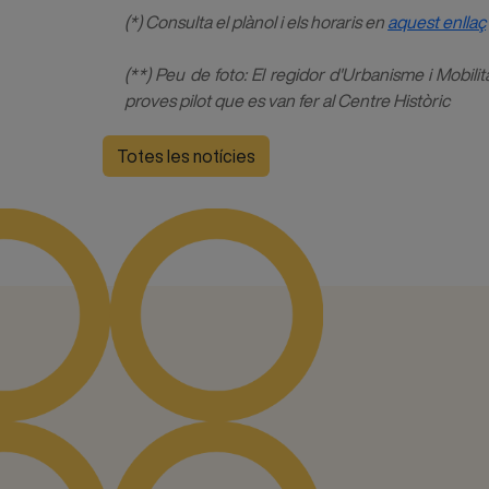
(*) Consulta el plànol i els horaris en
aquest enllaç
(**) Peu de foto: El regidor d'Urbanisme i Mobilit
proves pilot que es van fer al Centre Històric
Totes les notícies