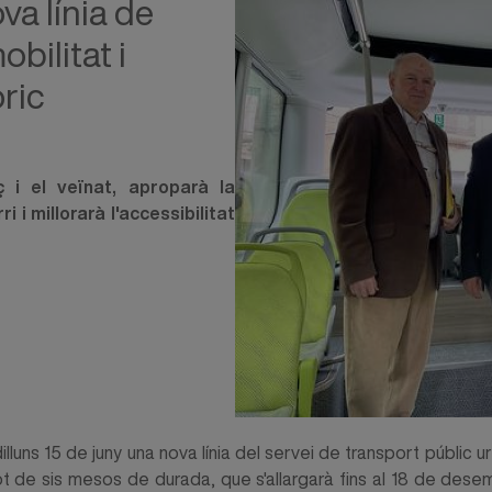
va línia de
obilitat i
òric
ç i el veïnat, aproparà la
 i millorarà l'accessibilitat
uns 15 de juny una nova línia del servei de transport públic urbà
ilot de sis mesos de durada, que s'allargarà fins al 18 de de