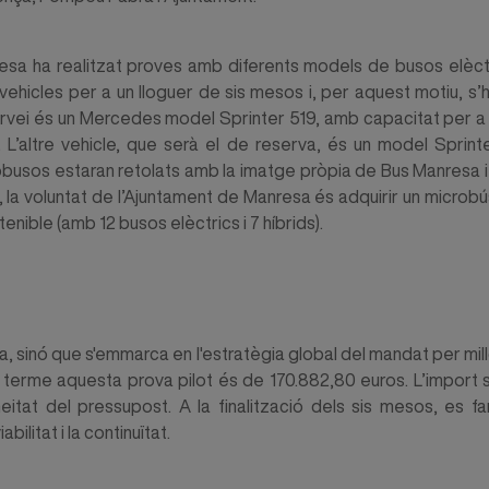
nresa ha realitzat proves amb diferents models de busos elèc
ehicles per a un lloguer de sis mesos i, per aquest motiu, s’
ervei és un Mercedes model Sprinter 519, amb capacitat per a
. L’altre vehicle, que serà el de reserva, és un model Sprin
obusos estaran retolats amb la imatge pròpia de Bus Manresa 
a, la voluntat de l’Ajuntament de Manresa és adquirir un microbú
enible (amb 12 busos elèctrics i 7 híbrids).
a, sinó que s'emmarca en l'estratègia global del mandat per millor
 a terme aquesta prova pilot és de 170.882,80 euros. L’import 
eitat del pressupost. A la finalització dels sis mesos, es f
ilitat i la continuïtat.