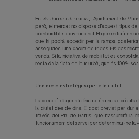
En els darrers dos anys, l’Ajuntament de Ma
però, el mercat no disposa d’aquest tipus de v
combustible convencional. El que estarà en s
que hi podrà accedir per la rampa posterior
assegudes i una cadira de rodes. Els dos micr
venda. Si la iniciativa de mobilitat es consolid
resta de la flota del bus urbà, que és 100% sost
Una acció estratègica per a la ciutat
La creació d'aquesta línia no és una acció aïllad
la ciutat des de dins. El cost previst per dur
través del Pla de Barris, que n'assumirà la m
funcionament del servei per determinar-ne la viab