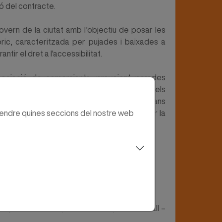
ó del contracte.
govern de la ciutat amb l’objectiu de posar les
ric, caracteritzada per pujades i baixades a
tir el dret a l'accessibilitat.
sociació de comerciants, preveient parades
P Barri Antic, l'Hospital de Sant Andreu, els
a i enllaçarà fàcilment amb serveis interurbans
prendre quines seccions del nostre web
Joan de Vilatorrada i Navarcles, passant per la
ats, Plana de l'Om, Conservatori, Mossèn Vall –